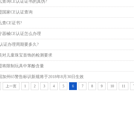
么查询CE认证证书的真伪?
盟国家CE认证查询
么查CE证书?
疗器械CE认证怎么办理
E认证办理周期要多久?
美对儿童珠宝首饰的检测要求
盟将限制玩具中苯酚含量
国加州65警告标识新规将于2018年8月30日生效
上一页
1
2
3
4
5
6
7
8
9
10
11