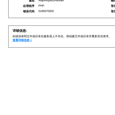
MapRequestHandler
通知
物
PHP
处理程序
登
0x80070002
错误代码
登
详细信息:
此错误表明文件或目录在服务器上不存在。请创建文件或目录并重新尝试请求。
查看详细信息 »