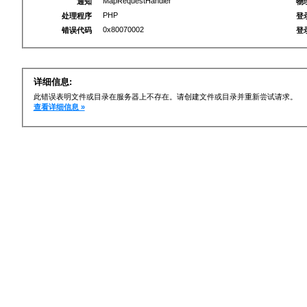
MapRequestHandler
通知
物
PHP
处理程序
登
0x80070002
错误代码
登
详细信息:
此错误表明文件或目录在服务器上不存在。请创建文件或目录并重新尝试请求。
查看详细信息 »