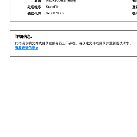
MapRequestHandler
通知
物
StaticFile
处理程序
登
0x80070002
错误代码
登
详细信息:
此错误表明文件或目录在服务器上不存在。请创建文件或目录并重新尝试请求。
查看详细信息 »