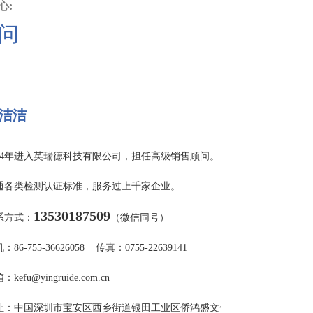
心:
问
洁洁
014年进入英瑞德科技有限公司，担任高级销售顾问。
通各类检测认证标准，服务过上千家企业。
13530187509
系方式：
（微信同号）
：86-755-36626058 传真：0755-22639141
：kefu@yingruide.com.cn
址：中国深圳市宝安区西乡街道银田工业区侨鸿盛文化创意园A栋写