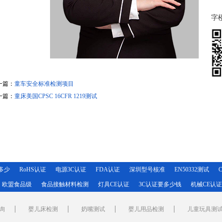
字楼
一篇：
童车安全标准检测项目
一篇：
童床美国CPSC 16CFR 1219测试
用多少
RoHS认证
电源3C认证
FDA认证
深圳型号核准
EN50332测试
欧盟食品级
食品接触材料检测
灯具CE认证
3C认证要多少钱
机械CE认证
询
婴儿床检测
奶嘴测试
婴儿用品检测
儿童玩具测