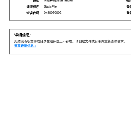
MapRequestHandler
通知
物
StaticFile
处理程序
登
0x80070002
错误代码
登
详细信息:
此错误表明文件或目录在服务器上不存在。请创建文件或目录并重新尝试请求。
查看详细信息 »