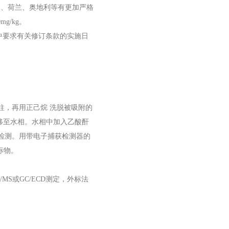
如德围、荷兰、奥地利等有更加严格
g/kg。
EC中要求有关修订条款的实施日
，再用正己烷 洗脱被吸附的
移至水相。水相中加入乙酸酐
检测。用带电子捕获检测器的
标物。
或GC/ECD测定，外标法