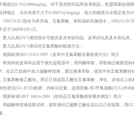
不能超过0.1%(1000mg/kg)。对于某些纺织品和皮革制品，欧盟国家
法律规定，允许浓度不大于0.0005%(5mg/kg)，瑞士的物质法令限定值为10m
995/51/EC指令为有关镉、五氯苯酚、宥机锡的实施指令，1995/51/
不迟于2000年9月1日。
儿玩具EN71测试指令可能涉及含有纺织品、皮革的玩具及木质玩具。
儿玩具EN71测试对五氯苯酚的检测方法：
国标准DIN 53313:1997《皮革中五氯苯酚含量检测方法》简介
剪碎的皮革样品置于索氏提取器中，用丙酮萃取，萃取物过吸附层析柱
CP。在正己烷相中加入碳酸钾溶液，通过液液萃取，使其中的五氯苯酚转
，五氯苯酚被乙酰化。用正己烷提取乙酰化五氯苯酚，净化、浓缩后上机
相色谱仪(GC-ECD)检测，内标法定量。选用四氯-邻-甲氧基酚(TCG)作内
家标准GB/T 18414-2001《纺织品五氯苯酚残留量的测定》简介
碳酸钾溶液提取试样，提取液经乙酸酐乙酰化后以正己烷提取，用GC/MS
量。