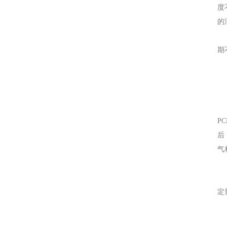
度
的
1
期
婴
婴
德
将
P
后
气
国
用
定