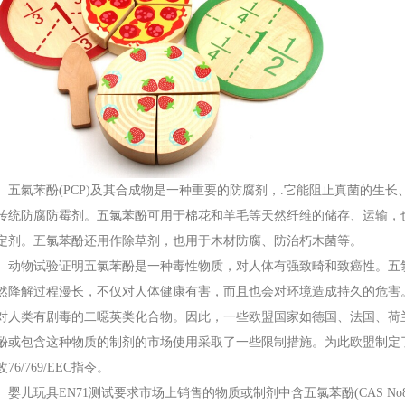
氣苯酚(PCP)及其合成物是一种重要的防腐剂，.它能阻止真菌的生长
传统防腐防霉剂。五氯苯酚可用于棉花和羊毛等天然纤维的储存、运输，
定剂。五氯苯酚还用作除草剂，也用于木材防腐、防治朽木菌等。
物试验证明五氯苯酚是一种毒性物质，对人体有强致畸和致癌性。五
然降解过程漫长，不仅对人体健康有害，而且也会对环境造成持久的危害。
对人类有剧毒的二噁英类化合物。因此，一些欧盟国家如德国、法国、荷
酚或包含这种物质的制剂的市场使用采取了一些限制措施。为此欧盟制定了于91
76/769/EEC指令。
儿玩具EN71测试要求市场上销售的物质或制剂中含五氯苯酚(CAS No87