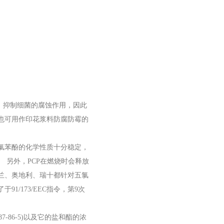
、抑制细菌的腐蚀作用，因此
也可用作印花浆料防腐防霉的
氯苯酚的化学性质十分稳定，
 另外，PCP在燃烧时会释放
兰、奥地利、瑞十都针对五氯
/173/EEC指令，第9次
-86-5)以及它的盐和酯的浓