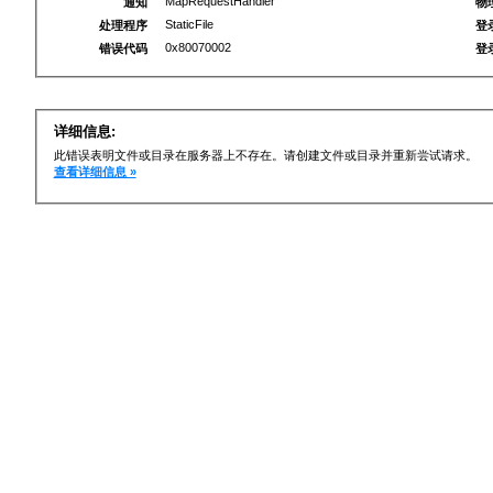
MapRequestHandler
通知
物
StaticFile
处理程序
登
0x80070002
错误代码
登
详细信息:
此错误表明文件或目录在服务器上不存在。请创建文件或目录并重新尝试请求。
查看详细信息 »