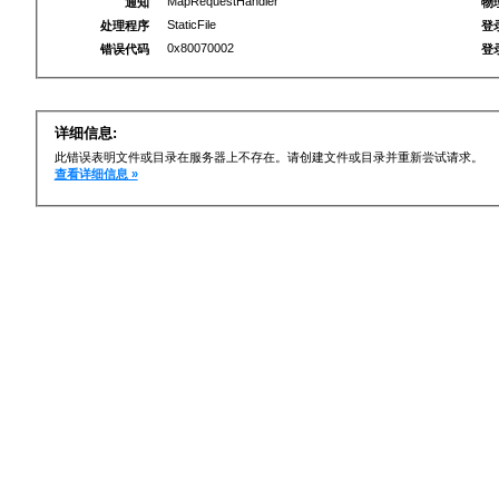
MapRequestHandler
通知
物
StaticFile
处理程序
登
0x80070002
错误代码
登
详细信息:
此错误表明文件或目录在服务器上不存在。请创建文件或目录并重新尝试请求。
查看详细信息 »