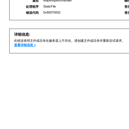
MapRequestHandler
通知
物
StaticFile
处理程序
登
0x80070002
错误代码
登
详细信息:
此错误表明文件或目录在服务器上不存在。请创建文件或目录并重新尝试请求。
查看详细信息 »